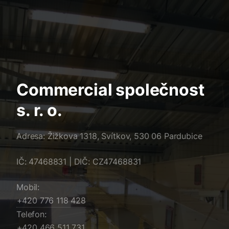
;
Commercial společnost
s. r. o.
Adresa: Žižkova 1318, Svítkov, 530 06 Pardubice
IČ: 47468831 | DIČ: CZ47468831
Mobil:
824 811 677 024+
Telefon:
137 115 664 024+